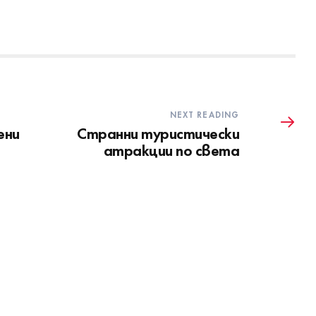
NEXT READING
ени
Странни туристически
атракции по света