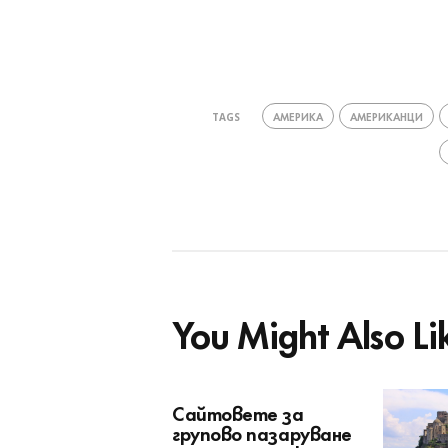
“
АМЕРИКА
АМЕРИКАНЦИ
TAGS
You Might Also Li
Сайтовете за
групово пазаруване