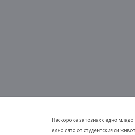
Наскоро се запознах с едно младо
едно лято от студентския си живо