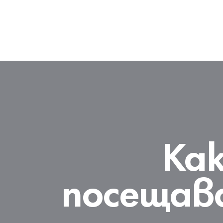
Как
посещав