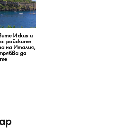
ите Иския и
а: райските
а на Италия,
трябва да
ите
ар