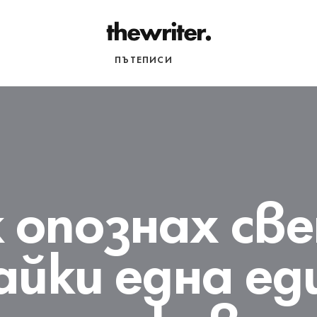
НАЧАЛО
ПЪТЕПИСИ
РАЗНИ
 опознах св
айки една ед