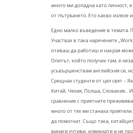
много ми допадна като личност, 
от пътуването. Ето какво излезе 
Едно малко въведение в темата. П
Участвах в така наречените „Work 
отиваш да работиш и накрая може
Опитът, който получих там, е неза
усъвършенствам английския си, но 
Срещнах студенти от цял свят – Я
Китай, Чехия, Полша, Словакия… И
сравнение с приятните преживяван
много от тях ми станаха приятели.
да помогнат. Също така, китайци
винаги учтиви, усмихнати и не про