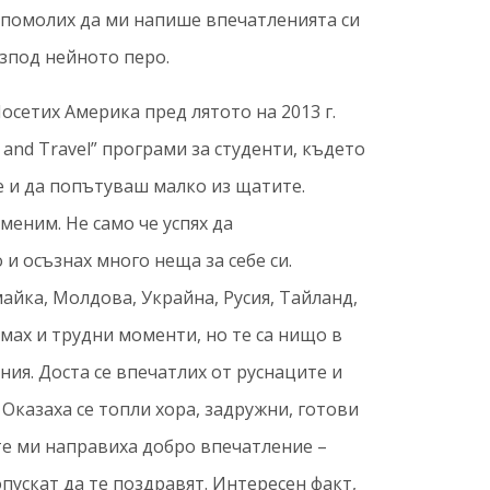
я помолих да ми напише впечатленията си
изпод нейното перо.
осетих Америка пред лятото на 2013 г.
and Travel” програми за студенти, където
 и да попътуваш малко из щатите.
меним. Не само че успях да
и осъзнах много неща за себе си.
майка, Молдова, Украйна, Русия, Тайланд,
мах и трудни моменти, но те са нищо в
ия. Доста се впечатлих от руснаците и
 Оказаха се топли хора, задружни, готови
те ми направиха добро впечатление –
пускат да те поздравят. Интересен факт,