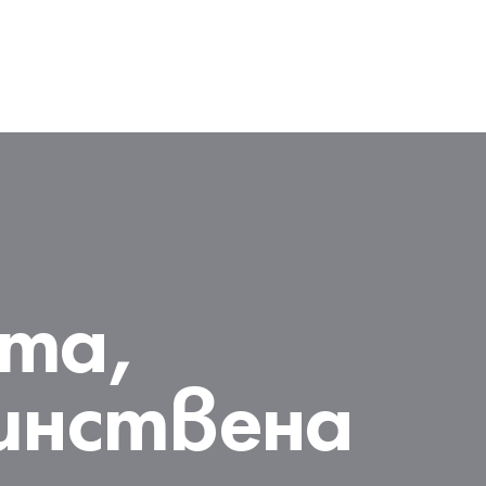
ета,
инствена