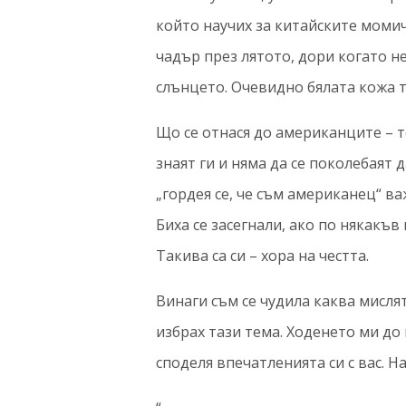
който научих за китайските момиче
чадър през лятото, дори когато не
слънцето. Очевидно бялата кожа т
Що се отнася до американците – т
знаят ги и няма да се поколебаят 
„гордея се, че съм американец“ ва
Биха се засегнали, ако по някакъв
Такива са си – хора на честта.
Винаги съм се чудила каква мисля
избрах тази тема. Ходенето ми д
споделя впечатленията си с вас. На