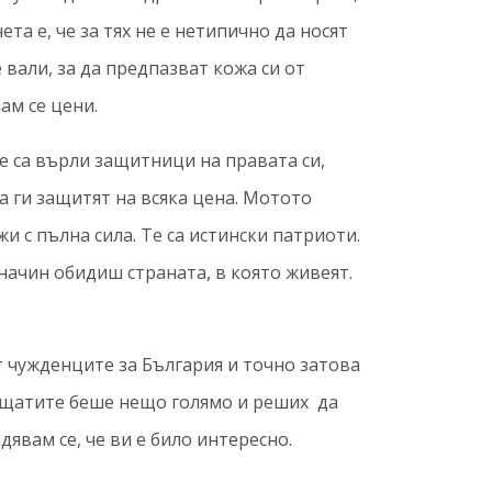
та е, че за тях не е нетипично да носят
 вали, за да предпазват кожа си от
ам се цени.
е са върли защитници на правата си,
да ги защитят на всяка цена. Мотото
жи с пълна сила. Те са истински патриоти.
 начин обидиш страната, в която живеят.
т чужденците за България и точно затова
о щатите беше нещо голямо и реших да
дявам се, че ви е било интересно.