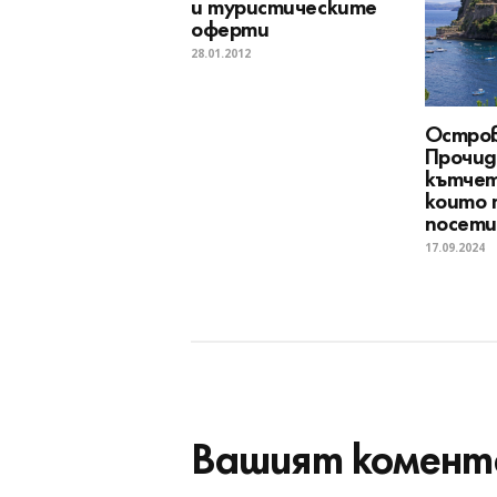
и туристическите
оферти
28.01.2012
Остров
Прочид
кътчет
които 
посет
17.09.2024
Вашият комент