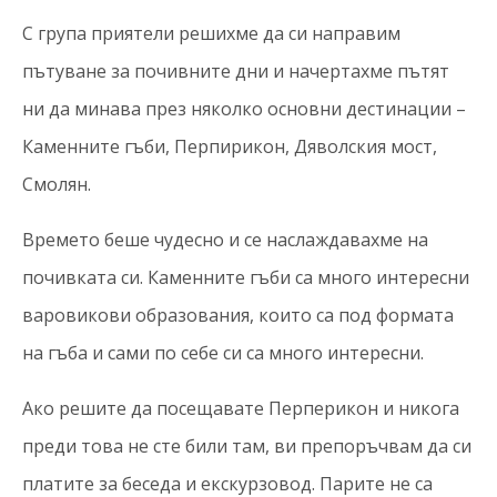
С група приятели решихме да си направим
пътуване за почивните дни и начертахме пътят
ни да минава през няколко основни дестинации –
Каменните гъби, Перпирикон, Дяволския мост,
Смолян.
Времето беше чудесно и се наслаждавахме на
почивката си. Каменните гъби са много интересни
варовикови образования, които са под формата
на гъба и сами по себе си са много интересни.
Ако решите да посещавате Перперикон и никога
преди това не сте били там, ви препоръчвам да си
платите за беседа и екскурзовод. Парите не са