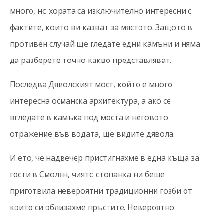
много, но хората са изключително интересни с
фактите, които ви казват за мястото. Защото в
противен случай ще гледате едни камъни и няма
да разберете точно какво представляват.
Последва Дяволският мост, който е много
интересна османска архитектура, а ако се
вгледате в камъка под моста и неговото
отражение във водата, ще видите дявола.
И ето, че надвечер пристигнахме в една къща за
гости в Смолян, чиято стопанка ни беше
приготвила невероятни традиционни гозби от
които си облизахме пръстите. Невероятно