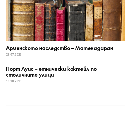
Арменското наследство – Матенадаран
28.07.2023
Порт Луис – етнически коктейл по
столичните улици
19.10.2013