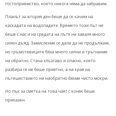
гостоприемство, което никога няма да забравим.
Планът за втория ден беше да се качим на
каскадата на водопадите. Времето този път не
беше с нас и на средата на пътя ни заваля много
силен дъжд. Замислехме се дали да не продължим,
но гръмотевиците бяха много силни и тръгнахме
на обратно. Стана хлъзгаво и опасно, което
разбира се не беше приятно, а на края на
пътешествието ни наобратно бяхме чисто мокри.
Но пък за сметка на това чаят с коняк беше
приказен.