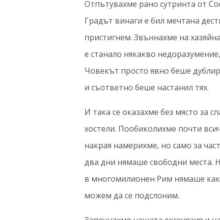
Отпътувахме рано сутринта от Со
Градът винаги е бил мечтана дест
пристигнем. Звъннахме на хазяйна,
е станало някакво недоразумение,
Човекът просто явно беше дублира
и съответно беше настанил тях.
И така се оказахме без място за с
хостели. Пообиколихме почти вси
накрая намерихме, но само за час
два дни нямаше свободни места. Н
в многомилионен Рим нямаше как д
можем да се подслоним.