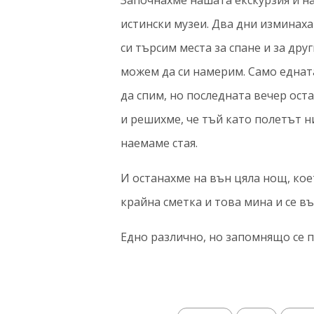
Започнахме нашата екскурзия и на
истински музеи. Два дни изминаха
си търсим места за спане и за друг
можем да си намерим. Само еднат
да спим, но последната вечер ос
и решихме, че тъй като полетът н
наемаме стая.
И останахме на вън цяла нощ, кое
крайна сметка и това мина и се в
Едно различно, но запомнящо се п