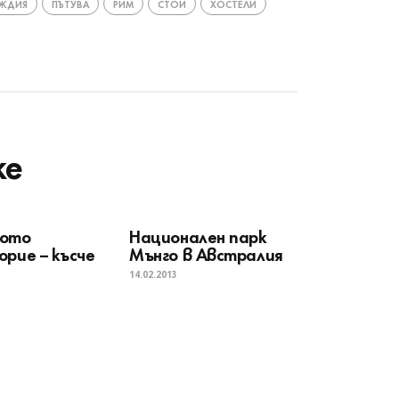
ЕЖДИЯ
ПЪТУВА
РИМ
СТОИ
ХОСТЕЛИ
ke
ното
Национален парк
орие – късче
Мънго в Австралия
14.02.2013