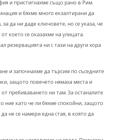
фия и пристигнахме също рано в Рим.
инация и бяхме много екзалтирани да
 за да ни даде ключовете, но се указа, че
 от което се оказахме на улицата.
л резервацията ни с тази на други хора
пане и започнахме да търсим по съседните
чки, защото повечето нямаха места и
т от пребиваването ни там. За останалите
о ние като че ли бяхме спокойни, защото
а не се намери една стая, в която да