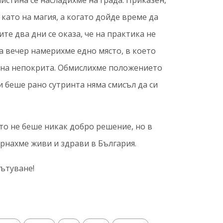
истина се насладихме на града. Приказен,
 като на магия, а когато дойде време да
ите два дни се оказа, че на практика не
а вечер намерихме едно място, в което
тана непокрита. Обмислихме положението
и беше рано сутринта няма смисъл да си
то не беше никак добро решение, но в
ърнахме живи и здрави в България.
ътуване!