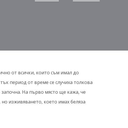
чно от всички, които съм имал до
тък период от време се случиха толкова
 започна. На първо място ще кажа, че
 но изживяването, което имах беляза