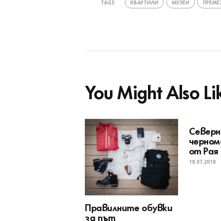
КВАРТИЛИ
МУЗЕИ
ПРЕМ
TAGS
You Might Also Li
Север
черном
от Рая
18.07.2018
Правилните обувки
за път