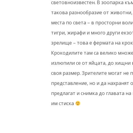
световноизвестен. В зоопарка къ
такова разнообразие от животни,
места по света – в просторни воли
тигри, жирафи и много други екз
зрелище – това е фермата на кро
Крокодилите там са велико множе
излюпили се от яйцата, до хищни
своя размер. Зрителите могат не
представление, но и да нахранят 
предлагат и снимка до главата на 
им стиска