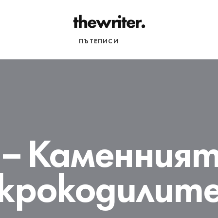
НАЧАЛО
ПЪТЕПИСИ
РАЗНИ
– Каменният
крокодилит