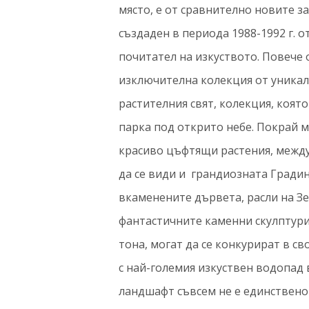
място, е от сравнително новите з
създаден в периода 1988-1992 г. о
почитател на изкуството. Повече 
изключителна колекция от уникал
растителния свят, колекция, коят
парка под открито небе. Покрай 
красиво цъфтящи растения, между
да се види и грандиозната Градин
вкаменените дървета, расли на Зе
фантастичните каменни скулптури,
тона, могат да се конкурират в с
с най-големия изкуствен водопад
ландшафт съвсем не е единствено