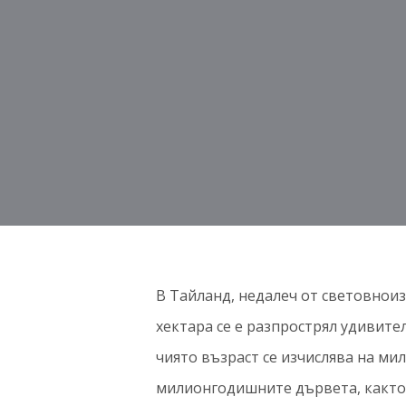
В Тайланд, недалеч от световноиз
хектара се е разпрострял удивител
чиято възраст се изчислява на ми
милионгодишните дървета, както 