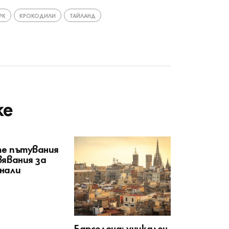
РК
КРОКОДИЛИ
ТАЙЛАНД
ke
е пътувания
вявания за
нали
Барселона: уникален