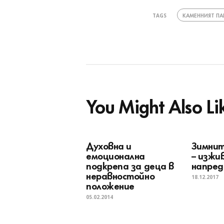
КАМЕННИЯТ ПА
TAGS
You Might Also Li
Духовна и
Зимнит
емоционална
– изжи
подкрепа за деца в
напред
неравностойно
18.12.2017
положение
05.02.2014