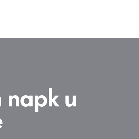
 парк и
е