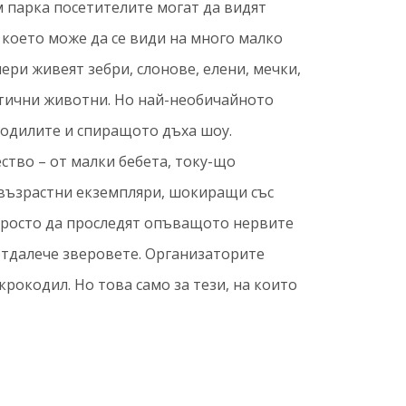
м парка посетителите могат да видят
 което може да се види на много малко
ери живеят зебри, слонове, елени, мечки,
отични животни. Но най-необичайното
кодилите и спиращото дъха шоу.
ство – от малки бебета, току-що
 възрастни екземпляри, шокиращи със
 просто да проследят опъващото нервите
отдалече зверовете. Организаторите
крокодил. Но това само за тези, на които