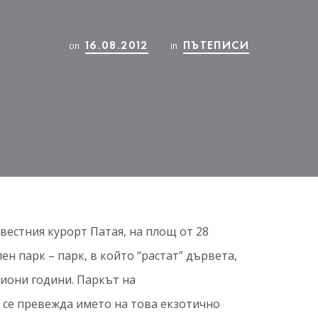
16.08.2012
ПЪТЕПИСИ
on
in
вестния курорт Патая, на площ от 28
ен парк – парк, в който “растат” дървета,
лиони години. Паркът на
се превежда името на това екзотично