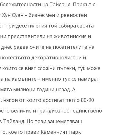
абележителности на Тайланд. Паркът е
т Хун Суан – бизнесмен и ревностен
от три десетилетия той събира своята
ни представители на животинския и
о днес радва очите на посетителите на
множеството декоративнолистни и
 които се вият сложни пътеки, тук може
а на камъните – именно тук се намират
мята милиони години назад. А
 някои от които достигат тегло 80-90
воето величие и грандиозност единствено
 в Тайланд. Но този зашеметяващ
то, което прави Каменният парк