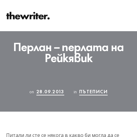
Перлан – перлата на
Рейкявик
28.09.2013
ПЪТЕПИСИ
on
in
Питали ли сте се някога в какво би могла да се