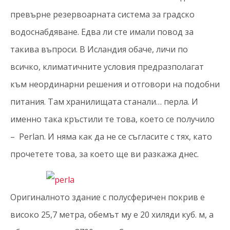
превърне резервоарната система за градско
водоснабдяване. Едва ли сте имали повод за
такива въпроси. В Исландия обаче, личи по
всичко, климатичните условия предразполагат
към неординарни решения и отговори на подобни
питания. Там хранилищата станали… перла. И
именно така кръстили те това, което се получило
– Perlan. И няма как да не се съгласите с тях, като
прочетете това, за което ще ви разкажа днес.
Оригиналното здание с полусферичен покрив е
високо 25,7 метра, обемът му е 20 хиляди куб. м, а