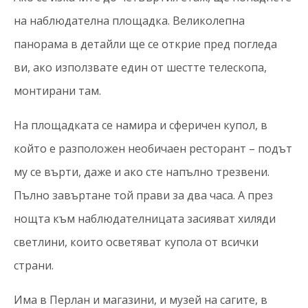
на наблюдателна площадка. Великолепна
панорама в детайли ще се открие пред погледа
ви, ако използвате един от шестте телескопа,
монтирани там.
На площадката се намира и сферичен купол, в
който е разположен необичаен ресторант – подът
му се върти, даже и ако сте напълно трезвени.
Пълно завъртане той прави за два часа. А през
нощта към наблюдателницата засияват хиляди
светлини, които осветяват купола от всички
страни.
Има в Перлан и магазини, и музей на сагите, в