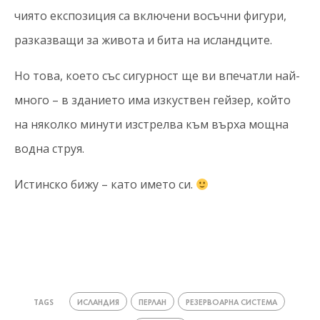
чиято експозиция са включени восъчни фигури,
разказващи за живота и бита на исландците.
Но това, което със сигурност ще ви впечатли най-
много – в зданието има изкуствен гейзер, който
на няколко минути изстрелва към върха мощна
водна струя.
Истинско бижу – като името си.
ИСЛАНДИЯ
ПЕРЛАН
РЕЗЕРВОАРНА СИСТЕМА
TAGS