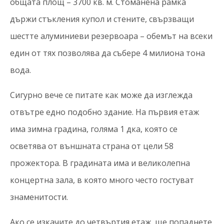
общата площ – 3700 кв. м. Стоманена рамка
държи стъкления купол и стените, свързващи
шестте алуминиеви резервоара – обемът на всеки
един от тях позволява да събере 4 милиона тона
вода.
Сигурно вече се питате как може да изглежда
отвътре едно подобно здание. На първия етаж
има зимна градина, голяма 1 дка, която се
осветява от външната страна от цели 58
прожектора. В градината има и великолепна
концертна зала, в която много често гостуват
знаменитости.
Ако се изкачите до четвъртия етаж, ще попаднете