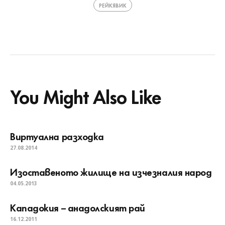
РЕЙКЯВИК
You Might Also Like
Виртуална разходка
27.08.2014
Изоставеното жилище на изчезналия народ
04.05.2013
Кападокия – анадолският рай
16.12.2011