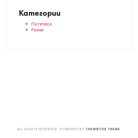
Категории
Пътеписи
Разни
ALL RIGHTS RESERVED. POWERED BY
THEWRITER THEME
.