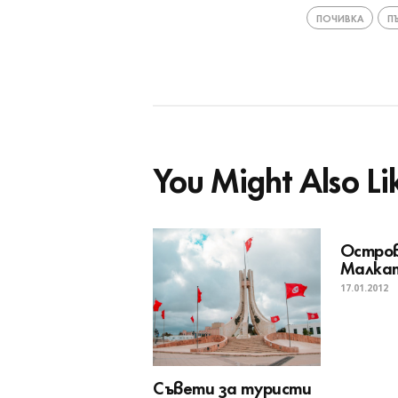
ПОЧИВКА
П
You Might Also Li
Остров
Малка
17.01.2012
Съвети за туристи