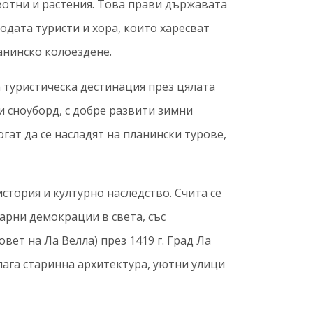
вотни и растения. Това прави държавата
дата туристи и хора, които харесват
анинско колоездене.
 туристическа дестинация през цялата
 и сноуборд, с добре развити зимни
гат да се насладят на планински турове,
тория и културно наследство. Счита се
арни демокрации в света, със
вет на Ла Велла) през 1419 г. Град Ла
лага старинна архитектура, уютни улици