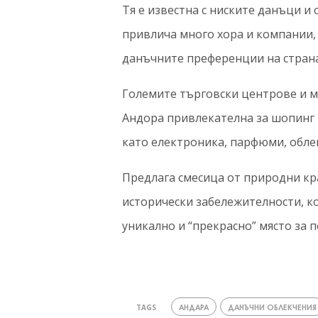
Тя е известна с ниските данъци и
привлича много хора и компании, 
данъчните преференции на страна
Големите търговски центрове и м
Андора привлекателна за шопинг 
като електроника, парфюми, облек
Предлага смесица от природни кр
исторически забележителности, к
уникално и “прекрасно” място за 
АНДАРА
ДАНЪЧНИ ОБЛЕКЧЕНИЯ
TAGS