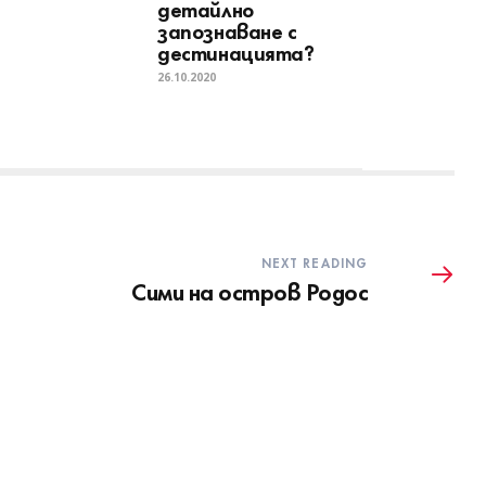
детайлно
запознаване с
дестинацията?
26.10.2020
NEXT READING
Сими на остров Родос