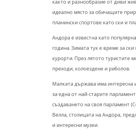
както и разнообразие от диви жи
идеално място за обичащите приро
планински спортове като ски и пл
Андора е известна като популярна
година. Зимата тук е време за ски
курорти. През лятото туристите мо
преходи, колоездене и риболов.
Малката държава има интересна ис
за една от най-старите парламент
създаването на своя парламент (Со
Велла, столицата на Андора, пред
и интересни музеи.