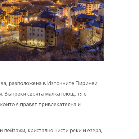
ава, разположена в Източните Пиринеи
. Въпреки своята малка площ, тя е
 които я правят привлекателна и
 пейзажи, кристално чисти реки и езера,