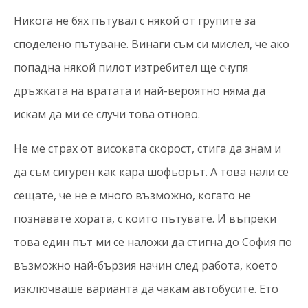
Никога не бях пътувал с някой от групите за
споделено пътуване. Винаги съм си мислел, че ако
попадна някой пилот изтребител ще счупя
дръжката на вратата и най-вероятно няма да
искам да ми се случи това отново.
Не ме страх от високата скорост, стига да знам и
да съм сигурен как кара шофьорът. А това нали се
сещате, че не е много възможно, когато не
познавате хората, с които пътувате. И въпреки
това един път ми се наложи да стигна до София по
възможно най-бързия начин след работа, което
изключваше варианта да чакам автобусите. Ето