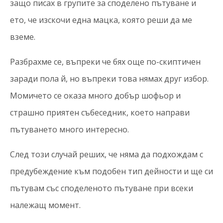
защо писах в групите за споделено пътуване и
ето, че изскочи една мацка, която реши да ме
вземе.
Разбрахме се, въпреки че бях още по-скиптичен
заради пола й, но въпреки това нямах друг избор.
Момичето се оказа много добър шофьор и
страшно приятен събеседник, което направи
пътуването много интересно.
След този случай реших, че няма да подхождам с
предубеждение към подобен тип дейности и ще си
пътувам със споделеното пътуване при всеки
належащ момент.