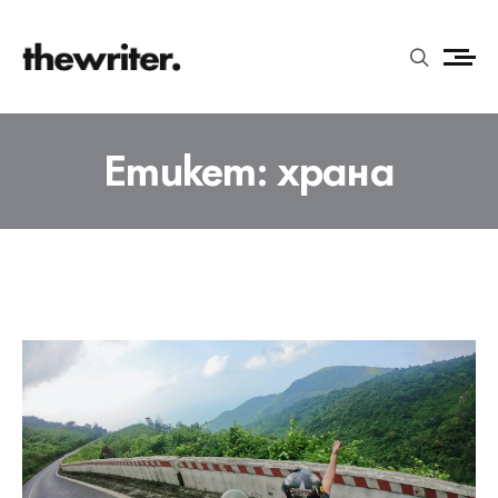
Етикет:
храна