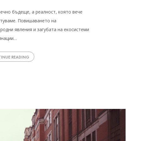
ечно бъдеще, а реалност, която вече
ътуваме. Повишаването на
родни явления и загубата на екосистеми
тинации…
INUE READING