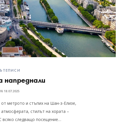
ЪТЕПИСИ
а напреднали
ON
18.07.2025
 от метрото и стъпих на Шан-з-Елизе,
 атмосферата, стилът на хората –
. С всяко следващо посещение…