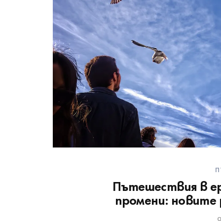
П
Пътешествия в е
промени: новите