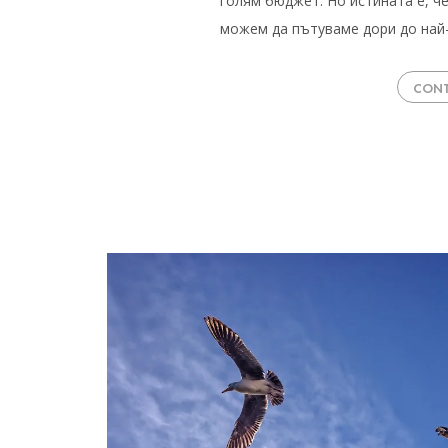
голям бюджет. Но истината е, ч
можем да пътуваме дори до най
CONT