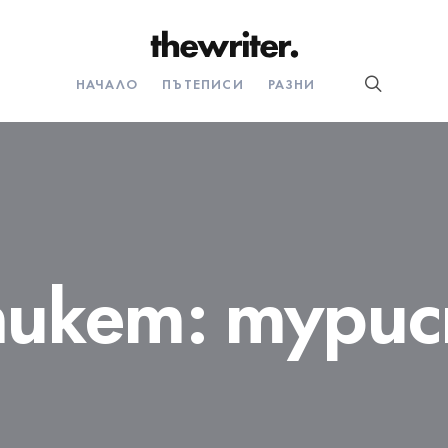
НАЧАЛО
ПЪТЕПИСИ
РАЗНИ
икет:
тури