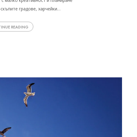
е с малко креативност и планиране
-скъпите градове, харчейки…
INUE READING