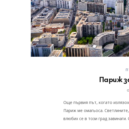
П
Париж з
Още първия път, когато излязох
Париж ме омагьоса. Светлините,
влюбих се в този град завинаги