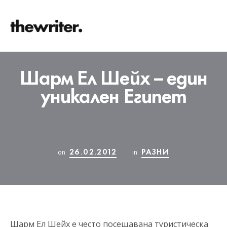
Шарм Ел Шейх – един
уникален Египет
26.02.2012
РАЗНИ
on
in
Шарм Ел Шейх е често посещавана туристическа