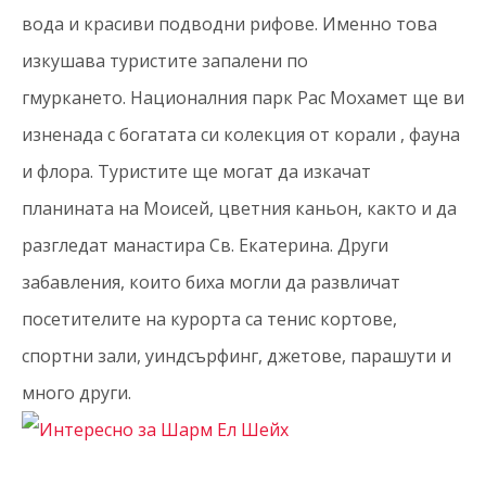
вода и красиви подводни рифове. Именно това
изкушава туристите запалени по
гмуркането. Националния парк Рас Мохамет ще ви
изненада с богатата си колекция от корали , фауна
и флора. Туристите ще могат да изкачат
планината на Моисей, цветния каньон, както и да
разгледат манастира Св. Екатерина. Други
забавления, които биха могли да развличат
посетителите на курорта са тенис кортове,
спортни зали, уиндсърфинг, джетове, парашути и
много други.