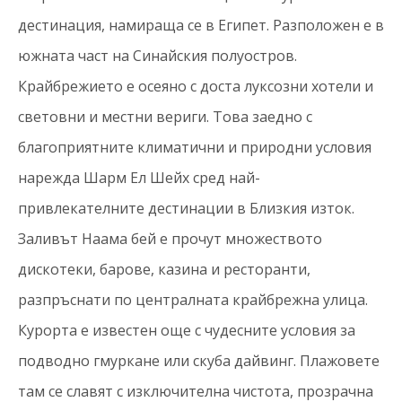
дестинация, намираща се в Египет. Разположен е в
южната част на Синайския полуостров.
Крайбрежието е осеяно с доста луксозни хотели и
световни и местни вериги. Това заедно с
благоприятните климатични и природни условия
нарежда Шарм Ел Шейх сред най-
привлекателните дестинации в Близкия изток.
Заливът Наама бей е прочут множеството
дискотеки, барове, казина и ресторанти,
разпръснати по централната крайбрежна улица.
Курорта е известен още с чудесните условия за
подводно гмуркане или скуба дайвинг. Плажовете
там се славят с изключителна чистота, прозрачна