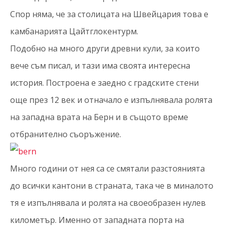
Спор няма, че за столицата на Швейцария това е
камбанарията Цайтглокентурм.
Подобно на много други древни кули, за които
вече съм писал, и тази има своята интересна
история. Построена е заедно с градските стени
още през 12 век и отначало е изпълнявала ролята
на западна врата на Берн и в същото време
отбранително съоръжение.
Много години от нея са се смятали разстоянията
до всички кантони в страната, така че в миналото
тя е изпълнявала и ролята на своеобразен нулев
километър. Именно от западната порта на