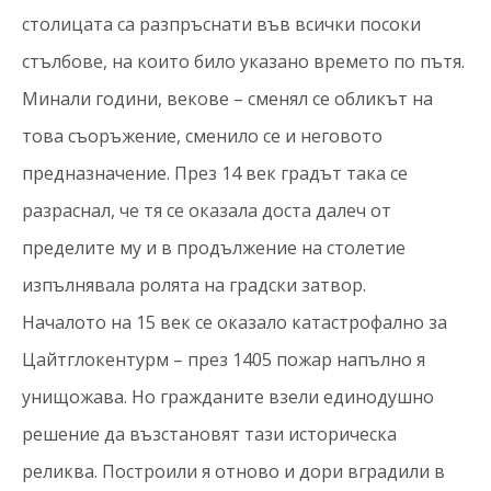
столицата са разпръснати във всички посоки
стълбове, на които било указано времето по пътя.
Минали години, векове – сменял се обликът на
това съоръжение, сменило се и неговото
предназначение. През 14 век градът така се
разраснал, че тя се оказала доста далеч от
пределите му и в продължение на столетие
изпълнявала ролята на градски затвор.
Началото на 15 век се оказало катастрофално за
Цайтглокентурм – през 1405 пожар напълно я
унищожава. Но гражданите взели единодушно
решение да възстановят тази историческа
реликва. Построили я отново и дори вградили в