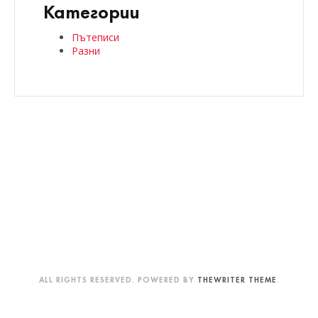
Категории
Пътеписи
Разни
ALL RIGHTS RESERVED. POWERED BY
THEWRITER THEME
.