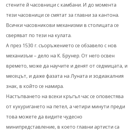
стените й часовници с камбани. И до момента
тези часовници се смятат за главни за кантона.
Всички часовникови механизми в столицата се
сверяват по тези на кулата.
А през 1530 г. съоръжението се обзавело с нов
механизъм – дело на К. Брунер. От него освен
времето, може да научите и денят от седмицата, и
месецът, и даже фазата на Луната и зодиакалния
знак, в който се намира.
Настъпването на всеки кръгъл час се оповестява
от кукуригането на петел, а четири минути преди
това можете да видите чудесно
минипредставление, в което главни артисти са