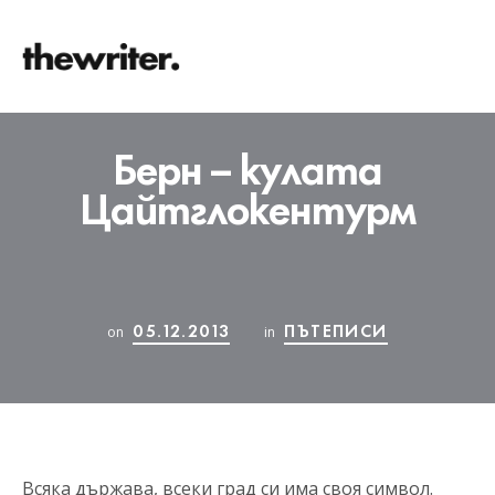
Берн – кулата
Цайтглокентурм
05.12.2013
ПЪТЕПИСИ
on
in
Всяка държава, всеки град си има своя символ.